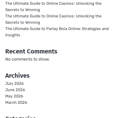
The Ultimate Guide to Online Casinos: Unlocking the
Secrets to Winning
The Ultimate Guide to Online Casinos: Unlocking the
Secrets to Winning
The Ultimate Guide to Parlay Bola Online: Strategies and
Insights
Recent Comments
No comments to show.
Archives
July 2026
June 2026
May 2026
March 2026