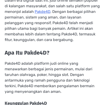
Dalam era digital saat ini, judi online semakin populer
di kalangan masyarakat, dan salah satu platform yang
menonjol adalah
Pakde4D
. Dengan berbagai pilihan
permainan, sistem yang aman, dan layanan
pelanggan yang responsif, Pakde4D telah menjadi
pilihan utama bagi banyak pemain. Artikel ini akan
membahas lebih dalam tentang Pakde4D, termasuk
fitur, keunggulan, dan cara bergabung.
Apa Itu Pakde4D?
Pakde4D adalah platform judi online yang
menawarkan berbagai jenis permainan, mulai dari
taruhan olahraga, poker, hingga slot. Dengan
antarmuka yang ramah pengguna dan teknologi
terkini, Pakde4D memberikan pengalaman bermain
yang menyenangkan dan aman.
Keunggulan Pakde4D