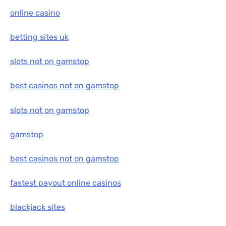
online casino
betting sites uk
slots not on gamstop
best casinos not on gamstop
slots not on gamstop
gamstop
best casinos not on gamstop
fastest payout online casinos
blackjack sites